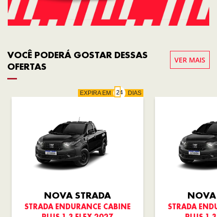
VOCÊ PODERÁ GOSTAR DESSAS
VER MAIS
OFERTAS
EXPIRA EM
DIAS
NOVA STRADA
NOVA
STRADA ENDURANCE CABINE
STRADA END
PLUS 1.3 FLEX 2027
PLUS 1.3