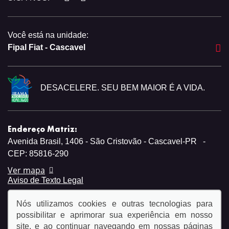
Você está na unidade:
Fipal Fiat - Cascavel
DESACELERE. SEU BEM MAIOR É A VIDA.
Endereço Matriz:
Avenida Brasil, 1406 - São Cristovão - Cascavel-PR
-
CEP: 85816-290
Ver mapa
Aviso de Texto Legal
Nós utilizamos cookies e outras tecnologias para
possibilitar e aprimorar sua experiência em nosso
site, e ao continuar navegando em nossas páginas