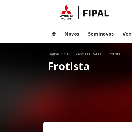
Novos
Seminovos
Ven
Página Inicial
Vendas Diretas
Frotista
Frotista