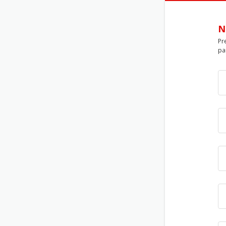
N
Pr
pa