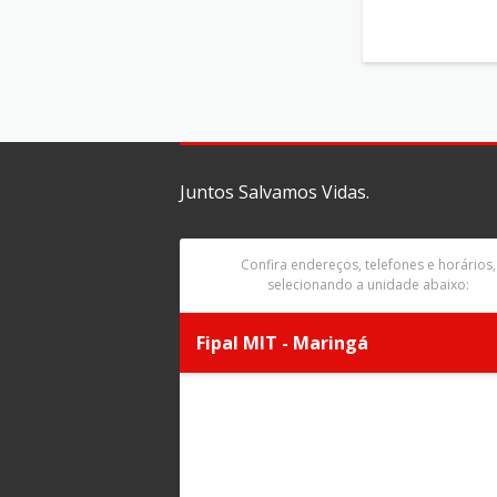
Juntos Salvamos Vidas.
Confira endereços, telefones e horários,
selecionando a unidade abaixo:
Fipal MIT - Maringá