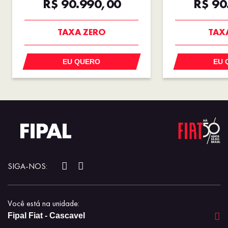
R$ 90.990,00
R$ 90
TAXA ZERO
TAX
EU QUERO
EU 
SIGA-NOS:
Você está na unidade:
Fipal Fiat - Cascavel