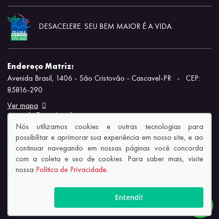
DESACELERE. SEU BEM MAIOR É A VIDA.
Endereço Matriz:
Avenida Brasil, 1406 - São Cristovão - Cascavel-PR
-
CEP:
85816-290
Ver mapa
Aviso de Texto Legal
Nós utilizamos cookies e outras tecnologias para
possibilitar e aprimorar sua experiência em nosso site, e ao
continuar navegando em nossas páginas você concorda
com a coleta e uso de cookies. Para saber mais, visite
nossa
Política de Privacidade
.
© Copyright 2026
AutoForce - Todos os direitos reservados.
Política de privacidade.
Entendi!